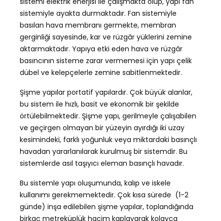
sistemi elektrik enerjisi ile çalışmakta olup, yapı fan
sistemiyle ayakta durmaktadır. Fan sistemiyle
basılan hava membranı germekte, membran
gerginliği sayesinde, kar ve rüzgâr yüklerini zemine
aktarmaktadır. Yapıya etki eden hava ve rüzgâr
basıncının sisteme zarar vermemesi için yapı çelik
dübel ve kelepçelerle zemine sabitlenmektedir.
Şişme yapılar portatif yapılardır. Çok büyük alanlar,
bu sistem ile hızlı, basit ve ekonomik bir şekilde
örtülebilmektedir. Şişme yapı, gerilmeyle çalışabilen
ve geçirgen olmayan bir yüzeyin ayırdığı iki uzay
kesimindeki, farklı yoğunluk veya miktardaki basınçlı
havadan yararlanılarak kurulmuş bir sistemdir. Bu
sistemlerde asıl taşıyıcı eleman basınçlı havadır.
Bu sistemle yapı oluşumunda, kalıp ve iskele
kullanımı gerekmemektedir. Çok kısa sürede (1-2
günde) inşa edilebilen şişme yapılar, toplandığında
birkaç metreküplük hacim kaplayarak kolayca