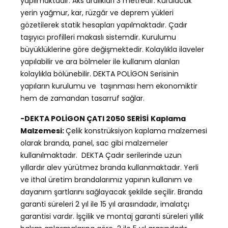
yapılmaktadır. Aks aralıkları 3 metredir. Kurulacak
yerin yağmur, kar, rüzgâr ve deprem yükleri
gözetilerek statik hesapları yapılmaktadır. Çadır
taşıyıcı profilleri makaslı sistemdir. Kurulumu
büyüklüklerine göre değişmektedir. Kolaylıkla ilaveler
yapılabilir ve ara bölmeler ile kullanım alanları
kolaylıkla bölünebilir. DEKTA POLİGON Serisinin
yapıların kurulumu ve taşınması hem ekonomiktir
hem de zamandan tasarruf sağlar.
-DEKTA POLİGON ÇATI 2050 SERİSİ
Kaplama
Malzemesi:
Çelik konstrüksiyon kaplama malzemesi
olarak branda, panel, sac gibi malzemeler
kullanılmaktadır. DEKTA Çadır serilerinde uzun
yıllardır alev yürütmez branda kullanmaktadır. Yerli
ve ithal üretim brandalarımız yapının kullanım ve
dayanım şartlarını sağlayacak şekilde seçilir. Branda
garanti süreleri 2 yıl ile 15 yıl arasındadır, imalatçı
garantisi vardır. İşçilik ve montaj garanti süreleri yıllık