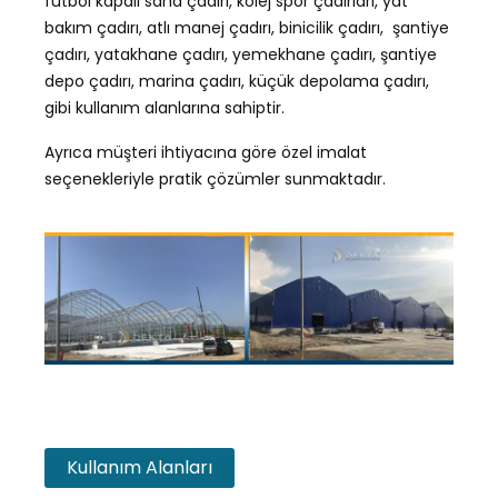
futbol kapalı saha çadırı, kolej spor çadırları, yat
bakım çadırı, atlı manej çadırı, binicilik çadırı, şantiye
çadırı, yatakhane çadırı, yemekhane çadırı, şantiye
depo çadırı, marina çadırı, küçük depolama çadırı,
gibi kullanım alanlarına sahiptir.
Ayrıca müşteri ihtiyacına göre özel imalat
seçenekleriyle pratik çözümler sunmaktadır.
Kullanım Alanları