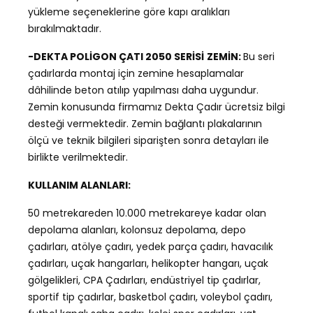
yükleme seçeneklerine göre kapı aralıkları
bırakılmaktadır.
-DEKTA POLİGON ÇATI 2050 SERİSİ
ZEMİN:
Bu seri
çadırlarda montaj için zemine hesaplamalar
dâhilinde beton atılıp yapılması daha uygundur.
Zemin konusunda firmamız Dekta Çadır ücretsiz bilgi
desteği vermektedir. Zemin bağlantı plakalarının
ölçü ve teknik bilgileri siparişten sonra detayları ile
birlikte verilmektedir.
KULLANIM ALANLARI:
50 metrekareden 10.000 metrekareye kadar olan
depolama alanları, kolonsuz depolama, depo
çadırları, atölye çadırı, yedek parça çadırı, havacılık
çadırları, uçak hangarları, helikopter hangarı, uçak
gölgelikleri, CPA Çadırları, endüstriyel tip çadırlar,
sportif tip çadırlar, basketbol çadırı, voleybol çadırı,