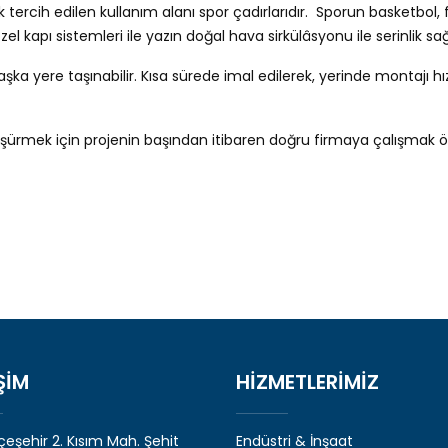
rcih edilen kullanım alanı spor çadırlarıdır. Sporun basketbol, futb
özel kapı sistemleri ile yazın doğal hava sirkülâsyonu ile serinlik s
a yere taşınabilir. Kısa sürede imal edilerek, yerinde montajı hız
üşürmek için projenin başından itibaren doğru firmaya çalışmak ö
ŞİM
HİZMETLERİMİZ
eşehir 2. Kısım Mah. Şehit
Endüstri & İnşaat