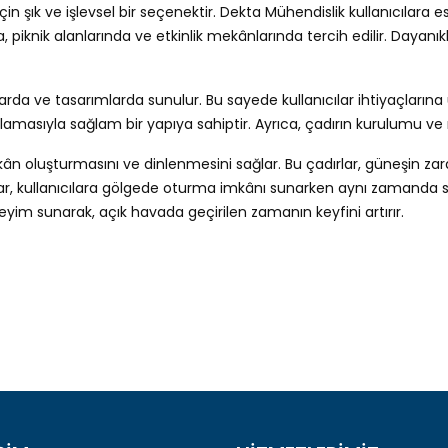
 için şık ve işlevsel bir seçenektir. Dekta Mühendislik kullanıcıla
, piknik alanlarında ve etkinlik mekânlarında tercih edilir. Dayanı
rda ve tasarımlarda sunulur. Bu sayede kullanıcılar ihtiyaçlarına u
asıyla sağlam bir yapıya sahiptir. Ayrıca, çadırın kurulumu ve mont
ekân oluşturmasını ve dinlenmesini sağlar. Bu çadırlar, güneşin z
lar, kullanıcılara gölgede oturma imkânı sunarken aynı zamanda s
eneyim sunarak, açık havada geçirilen zamanın keyfini artırır.