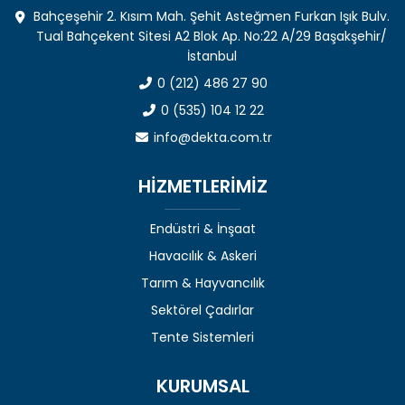
Bahçeşehir 2. Kısım Mah. Şehit Asteğmen Furkan Işık Bulv.
Tual Bahçekent Sitesi A2 Blok Ap. No:22 A/29 Başakşehir/
İstanbul
0 (212) 486 27 90
0 (535) 104 12 22
info@dekta.com.tr
HİZMETLERİMİZ
Endüstri & İnşaat
Havacılık & Askeri
Tarım & Hayvancılık
Sektörel Çadırlar
Tente Sistemleri
KURUMSAL